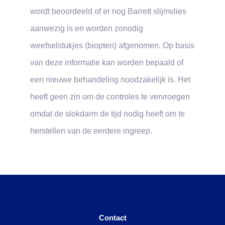
wordt beoordeeld of er nog Barrett slijmvlies
aanwezig is en worden zonodig
weefselstukjes (biopten) afgenomen. Op basis
van deze informatie kan worden bepaald of
een nieuwe behandeling noodzakelijk is. Het
heeft geen zin om de controles te vervroegen
omdat de slokdarm de tijd nodig heeft om te
herstellen van de eerdere ingreep.
Contact