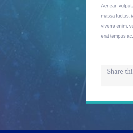
Aenean vulputat
massa luctus, ia
viverra enim, v
erat tempus ac
Share thi