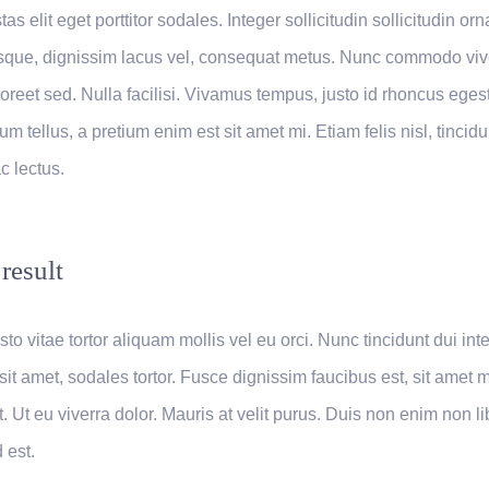
s elit eget porttitor sodales. Integer sollicitudin sollicitudin orn
sque, dignissim lacus vel, consequat metus. Nunc commodo viv
aoreet sed. Nulla facilisi. Vivamus tempus, justo id rhoncus eges
m tellus, a pretium enim est sit amet mi. Etiam felis nisl, tincidu
 lectus.
result
to vitae tortor aliquam mollis vel eu orci. Nunc tincidunt dui int
sit amet, sodales tortor. Fusce dignissim faucibus est, sit amet 
t. Ut eu viverra dolor. Mauris at velit purus. Duis non enim non l
 est.