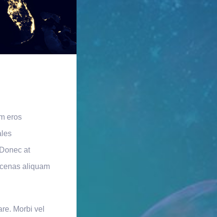
am eros
ales
 Donec at
aecenas aliquam
are. Morbi vel