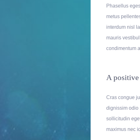
Phasellus egesta
metus pellente
interdum nisl l
mauris vestibulu
condimentum ac
A positive 
Cras congue jus
dignissim odio 
sollicitudin ege
maximus nec id