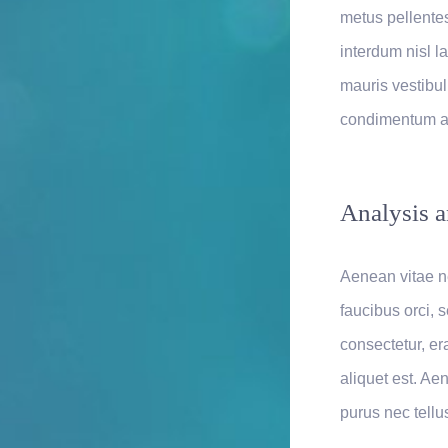
metus pellente
interdum nisl l
mauris vestibulu
condimentum ac
Analysis a
Aenean vitae n
faucibus orci, s
consectetur, er
aliquet est. Ae
purus nec tellu