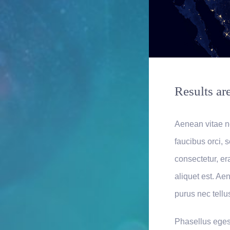
Results ar
Aenean vitae n
faucibus orci, s
consectetur, er
aliquet est. Ae
purus nec tellus
Phasellus egesta