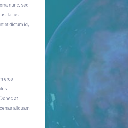
erra nunc, sed
tas, lacus
nt et dictum id,
am eros
ales
 Donec at
aecenas aliquam