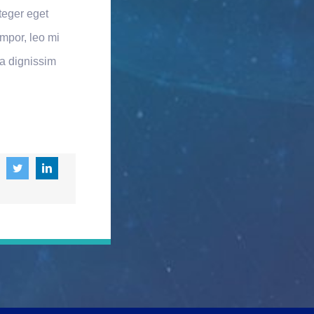
nteger eget
empor, leo mi
 a dignissim