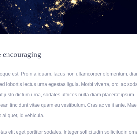
e encouraging
eque est. Proin aliquam, lacus non ullamcorper elementum, di
ed lobortis lectus urna egestas ligula. Morbi viverra, orci ac sod
at justo dictum urna, sodales ultrices nulla diam placerat ipsum.
nean tincidunt vitae quam eu vestibulum. Cras ac velit ante. M
 aliquet, id vehicula.
s elit eget porttitor sodales. Integer sollicitudin sollicitudin orn