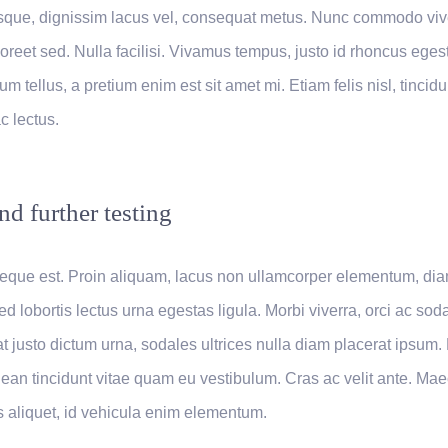
sque, dignissim lacus vel, consequat metus. Nunc commodo viv
aoreet sed. Nulla facilisi. Vivamus tempus, justo id rhoncus eges
m tellus, a pretium enim est sit amet mi. Etiam felis nisl, tincidu
 lectus.
nd further testing
eque est. Proin aliquam, lacus non ullamcorper elementum, di
ed lobortis lectus urna egestas ligula. Morbi viverra, orci ac sod
at justo dictum urna, sodales ultrices nulla diam placerat ipsum.
nean tincidunt vitae quam eu vestibulum. Cras ac velit ante. M
s aliquet, id vehicula enim elementum.