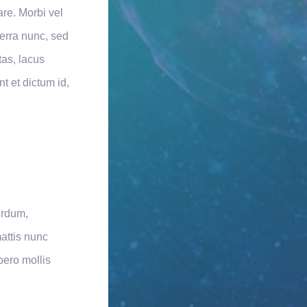
are. Morbi vel
erra nunc, sed
tas, lacus
nt et dictum id,
erdum,
mattis nunc
ibero mollis