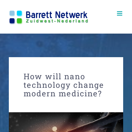
Ga
naar
inhoud
How will nano
technology change
modern medicine?